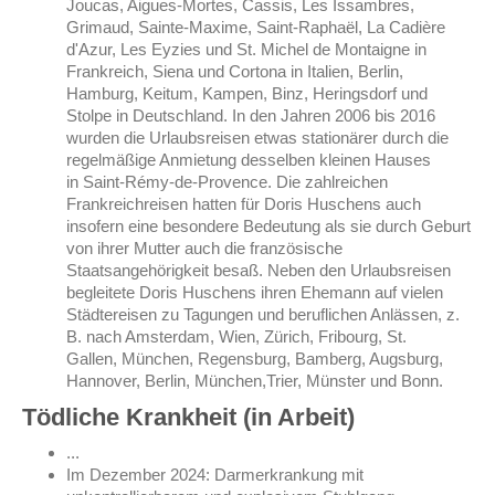
Joucas, Aigues-Mortes, Cassis, Les Issambres,
Grimaud, Sainte-Maxime, Saint-Raphaël,
La Cadière
d'Azur, Les Eyzies und St. Michel de Montaigne
in
Frankreich, Siena und Cortona in Italien, Berlin,
Hamburg, Keitum, Kampen, Binz, Heringsdorf und
Stolpe in Deutschland. In den Jahren 2006 bis 2016
wurden die Urlaubsreisen etwas stationärer durch die
regelmäßige Anmietung desselben kleinen Hauses
in
Saint-Rémy-de-Provence. Die zahlreichen
Frankreichreisen hatten für Doris Huschens auch
insofern eine besondere Bedeutung als sie durch Geburt
von ihrer Mutter auch die französische
Staatsangehörigkeit besaß.
Neben den Urlaubsreisen
begleitete Doris Huschens ihren Ehemann auf vielen
Städtereisen zu Tagungen und beruflichen Anlässen, z.
B. nach Amsterdam, Wien, Zürich,
Fribourg, St.
Gallen,
München, Regensburg, Bamberg, Augsburg,
Hannover, Berlin, München,Trier, Münster und Bonn.
Tödliche Krankheit (in Arbeit)
...
Im Dezember 2024: Darmerkrankung mit