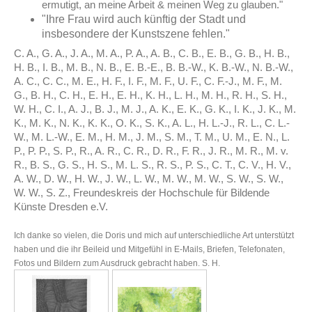
ermutigt, an meine Arbeit & meinen Weg zu glauben."
"Ihre Frau wird auch künftig der Stadt und
insbesondere der Kunstszene fehlen."
C. A., G. A., J. A., M. A., P. A., A. B., C. B., E. B., G. B., H. B.,
H. B., I. B., M. B., N. B.,
E. B.-E.,
B. B.-W., K. B.-W., N. B.-W.,
A. C., C. C.,
M. E.,
H. F., I. F., M. F., U. F., C. F.-J., M. F., M.
G., B. H., C. H., E. H., E. H., K. H., L. H., M. H., R. H., S. H.,
W. H., C. I., A. J., B. J., M. J., A. K.,
E. K.,
G. K.,
I. K.,
J. K., M.
K., M. K., N. K., K. K., O. K., S. K., A. L., H. L.-J., R. L., C. L.-
W., M. L.-W., E. M., H. M., J. M., S. M., T. M., U. M., E. N., L.
P., P. P., S. P., R., A. R., C. R., D. R., F. R., J. R., M. R., M. v.
R., B. S., G. S., H. S., M. L. S., R. S., P. S., C. T., C. V., H. V.,
A. W., D. W., H. W., J. W., L. W., M. W., M. W., S. W., S. W.,
W. W., S. Z., Freundeskreis der Hochschule für Bildende
Künste Dresden e.V.
Ich danke so vielen, die Doris und mich auf unterschiedliche Art unterstützt
haben und die ihr Beileid und Mitgefühl in E-Mails, Briefen, Telefonaten,
Fotos und Bildern zum Ausdruck gebracht haben. S. H.