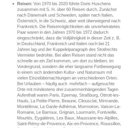
Reisen:
Von 1970 bis 2020 führte Doris Huschens
zusammen mit S. H. über 60 Reisen durch. Zunächst
nach Dänemark und Schweden, später nach Italien,
Österreich, in die Schweiz, aber weit überwiegend nach
Frankreich. Die Reisemöglichkeiten als unverheiratetes
Paar waren in den Jahren 1970 bis 1972 dadurch
eingeschränkt, dass die Volljährigkeit in dieser Zeit z. B.
in Deutschland, Frankreich und Italien noch bei 21
Jahren lag und der Kuppeleiparagraph des Strafrechts
Vermieter bedrohte. Bei allen Reisen stand nicht das
schnelle an ein Ziel kommen, um dort zu bleiben, im
Vordergrund, sondern die eher langsame Fortbewegung
in einem sich ändernden Kultur- und Naturraum mit
vielen Einzelübernachtungen an verschiedenen Orten.
Bei Urlauben – häufig auch mehrfach – aufgesuchte
Orte mit mindestens drei zusammenhängenden Tagen
Aufenthalt waren Paris,
Epernay,
Straßburg,
Ottrott-les-
Hauts, La Petite-Pierre,
Beaune, Cliousclat, Mirmande,
Montélimar, La Garde-Adhémar, Mormoiron, Vaison-La-
Romaine, Le Barroux, Grignan, Lourmarin, Fontvieille,
Mouriés, Eygalières, Les Baux, Maussane-les-Alpilles,
Saint-Rémy-de-Provence, Aix-en-Provence, Roussillon,