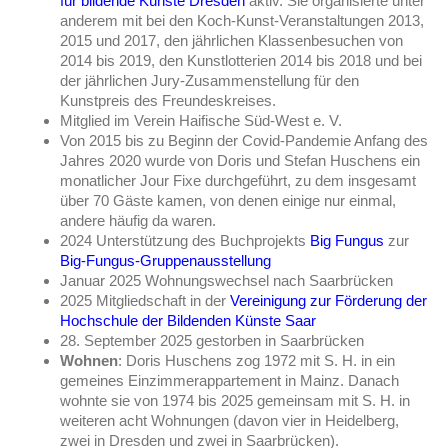
für bildende Künste Dresden
aktiv. Sie organisierte unter
anderem mit bei den Koch-Kunst-Veranstaltungen 2013,
2015 und 2017, den jährlichen Klassenbesuchen von
2014 bis 2019, den Kunstlotterien 2014 bis 2018 und bei
der jährlichen Jury-Zusammenstellung für den
Kunstpreis des Freundeskreises.
Mitglied im Verein Haifische Süd-West e. V.
Von 2015 bis zu Beginn der Covid-Pandemie Anfang des
Jahres 2020 wurde von Doris und Stefan Huschens ein
monatlicher Jour Fixe durchgeführt, zu dem insgesamt
über 70 Gäste kamen, von denen einige nur einmal,
andere häufig da waren.
2024 Unterstützung des Buchprojekts
Big Fungus
zur
Big-Fungus-Gruppenausstellung
Januar 2025 Wohnungswechsel nach Saarbrücken
2025 Mitgliedschaft in der
Vereinigung zur Förderung der
Hochschule der Bildenden Künste Saar
28. September 2025 gestorben in Saarbrücken
Wohnen
: Doris Huschens zog 1972 mit S. H. in ein
gemeines Einzimmerappartement in Mainz. Danach
wohnte sie von 1974 bis 2025 gemeinsam mit S. H. in
weiteren acht Wohnungen (davon vier in Heidelberg,
zwei in Dresden und zwei in Saarbrücken).