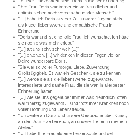
"In tiefer Dankbarkeit bleibt Doris in meiner Erinnerung."
"Ihre Frau Doris war immer ein so freundlicher und
optimistischer, nach vorne schauender Mensch."
"[...] habe ich Doris aus der Zeit unserer Jugend stets
als kluge, liebenswerte und empathische Frau in
Erinnerung."
"Doris war und ist eine tolle Frau, ich wünschte, ich hätte
sie noch etwas mehr erlebt."
"[...] tut uns sehr, sehr weh [...]"
"[...] oh,oh,oh. [...] wir denken in diesen Tagen viel an
Deine wunderbare Doris."
"Sie war so voller Fürsorge, Liebe, Zuwendung,
Großzügigkeit. Es war ein Geschenk, sie zu kennen."
"[...] werde sie als die liebenswerte, zugewandte,
interessierte und sanfte Frau, die sie war, in allerbester
Erinnerung halten."
"[...] wie sie uns gegenüber immer war; freundlich, offen,
warmherzig zugewandt ... Und trotz ihrer Krankheit noch
voller Hoffnung und Lebensfreude."
"Ich denke an Doris und unsere Gespräche über Kunst,
an den Jour Fixe bei euch, an unsere Treffen in meinem
Atelier."
"[...] habe Ihre Frau als eine herzensgute und sehr