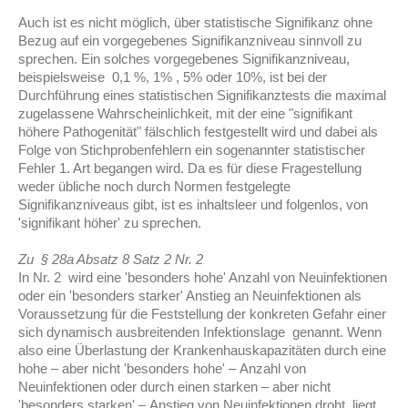
Auch ist es nicht möglich, über statistische Signifikanz ohne
Bezug auf ein vorgegebenes Signifikanzniveau sinnvoll zu
sprechen. Ein solches vorgegebenes Signifikanzniveau,
beispielsweise
0,1 %, 1% , 5% oder 10%,
ist bei der
Durchführung eines statistischen Signifikanztests die maximal
zugelassene Wahrscheinlichkeit, mit der eine "
signifikant
höhere Pathogenität"
fälschlich festgestellt wird und dabei als
Folge von Stichprobenfehlern ein sogenannter statistischer
Fehler 1. Art begangen wird. Da es für diese Fragestellung
weder übliche noch durch Normen festgelegte
Signifikanzniveaus gibt, ist es inhaltsleer und folgenlos, von
'signifikant höher' zu sprechen.
Zu § 28a Absatz 8 Satz 2 Nr. 2
In Nr. 2 wird eine 'besonders hohe' Anzahl von Neuinfektionen
oder ein 'besonders starker' Anstieg an Neuinfektionen als
Voraussetzung für die Feststellung der
konkreten Gefahr einer
sich dynamisch ausbreitenden Infektionslage
genannt. Wenn
also eine Überlastung der Krankenhauskapazitäten durch eine
hohe – aber nicht 'besonders hohe' –
Anzahl von
Neuinfektionen oder durch einen starken – aber nicht
'besonders starken' –
Anstieg von Neuinfektionen droht, liegt