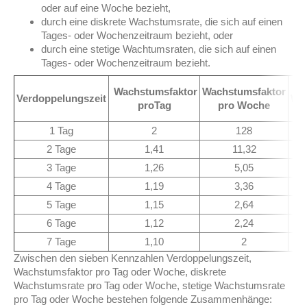
oder auf eine Woche bezieht,
durch eine diskrete Wachstumsrate, die sich auf einen
Tages- oder Wochenzeitraum bezieht, oder
durch eine stetige Wachtumsraten,
die sich auf einen
Tages- oder Wochenzeitraum bezieht.
Wachstumsfaktor
Wachstumsfaktor
Verdoppelungszeit
Wa
proTag
pro Woche
1 Tag
2
128
2 Tage
1,41
11,32
3 Tage
1,26
5,05
4 Tage
1,19
3,36
5 Tage
1,15
2,64
6 Tage
1,12
2,24
7 Tage
1,10
2
Zwischen den sieben Kennzahlen Verdoppelungszeit,
Wachstumsfaktor pro Tag oder Woche, diskrete
Wachstumsrate pro Tag oder Woche,
stetige Wachstumsrate
pro Tag oder Woche
bestehen folgende Zusammenhänge: