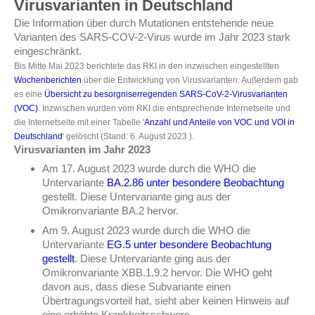
Virusvarianten in Deutschland
Die Information über durch Mutationen entstehende neue
Varianten des SARS-COV-2-Virus wurde im Jahr 2023 stark
eingeschränkt.
Bis Mitte Mai 2023 berichtete das RKI in den inzwischen eingestellten
Wochenberichten
über die Entwicklung von Virusvarianten. Außerdem gab
es eine
Übersicht zu besorgniserregenden SARS-CoV-2-Virusvarianten
(VOC)
. Inzwischen wurden vom RKI die entsprechende Internetseite und
die Internetseite mit einer Tabelle '
Anzahl und Anteile von VOC und VOI in
Deutschland
' gelöscht (Stand: 6. August 2023 ).
Virusvarianten im Jahr 2023
Am 17. August 2023 wurde durch die WHO die
Untervariante
BA.2.86 unter besondere Beobachtung
gestellt. Diese Untervariante ging aus der
Omikronvariante BA.2 hervor.
Am 9. August 2023 wurde durch die WHO die
Untervariante
EG.5 unter besondere Beobachtung
gestellt
. Diese Untervariante ging aus der
Omikronvariante XBB.1.9.2 hervor. Die WHO geht
davon aus, dass diese Subvariante einen
Übertragungsvorteil hat, sieht aber keinen Hinweis auf
eine erhöhte Krankheitsschwere.