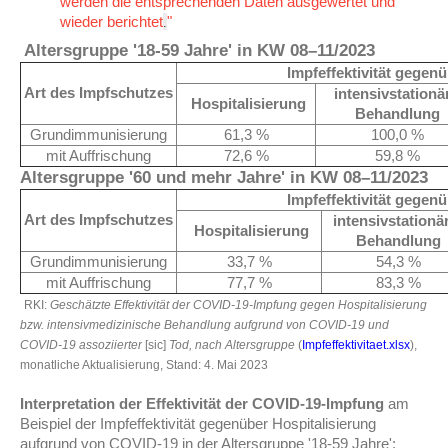
werden die entsprechenden Daten ausgewertet und
wieder berichtet
"
.
Altersgruppe '18-59 Jahre' in KW 08–11/2023
Impfeffektivität gegen
Art des Impfschutzes
intensivstationä
Hospitalisierung
Behandlung
Grundimmunisierung
61,3 %
100,0 %
mit Auffrischung
72,6 %
59,8 %
Altersgruppe '60 und mehr Jahre' in KW 08–11/2023
Impfeffektivität gegen
Art des Impfschutzes
intensivstationä
Hospitalisierung
Behandlung
Grundimmunisierung
33,7 %
54,3 %
mit Auffrischung
77,7 %
83,3 %
RKI:
Geschätzte Effektivität der COVID-19-Impfung gegen Hospitalisierung
bzw. intensivmedizinische Behandlung aufgrund von COVID-19 und
COVID-19 assoziierter
[sic]
Tod, nach Altersgruppe
(
Impfeffektivitaet.xlsx
),
monatliche Aktualisierung, Stand: 4. Mai 2023
Interpretation der Effektivität
der COVID-19-Impfung
am
Beispiel der Impfeffektivität gegenüber Hospitalisierung
aufgrund von COVID-19 in der Altersgruppe '18-59 Jahre':