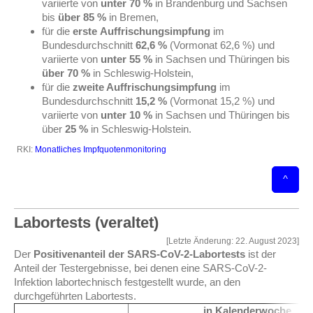
variierte von
unter 70 %
in Brandenburg und Sachsen
bis
über 85 %
in Bremen,
für die
erste Auffrischungsimpfung
im
Bundesdurchschnitt
62,6 %
(Vormonat 62,6 %) und
variierte von
unter 55 %
in Sachsen und Thüringen bis
über 70 %
in Schleswig-Holstein,
für die
zweite Auffrischungsimpfung
im
Bundesdurchschnitt
15,2 %
(Vormonat 15,2 %) und
variierte von
unter 10 %
in Sachsen und Thüringen bis
über
25 %
in Schleswig-Holstein.
RKI:
Monatliches Impfquotenmonitoring
^
Labortests (veraltet)
[Letzte Änderung: 22. August 2023]
Der
Positivenanteil der SARS-CoV-2-Labortests
ist der
Anteil der Testergebnisse, bei denen eine SARS-CoV-2-
Infektion labortechnisch festgestellt wurde,
an den
durchgeführten Labortests.
in Kalenderwoche ... 