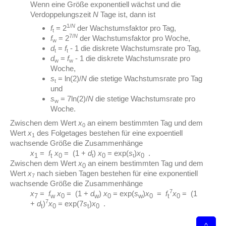
Wenn eine Größe exponentiell wächst und die
Verdoppelungszeit
N
Tage ist, dann ist
1/
N
f
= 2
der Wachstumsfaktor pro Tag,
t
7/
N
f
= 2
der Wachstumsfaktor pro Woche,
w
d
=
f
- 1 die diskrete Wachstumsrate pro Tag,
t
t
d
=
f
- 1 die diskrete Wachstumsrate pro
w
w
Woche,
s
= ln(2)/
N
die stetige Wachstumsrate pro Tag
t
und
s
= 7ln(2)/
N
die stetige Wachstumsrate pro
w
Woche.
Zwischen dem Wert
x
an einem bestimmten Tag und dem
0
Wert
x
des Folgetages bestehen für eine expoentiell
1
wachsende Größe die Zusammenhänge
x
=
f
x
= (1 +
d
)
x
= exp(
s
)
x
.
1
t
0
0
0
t
t
Zwischen dem Wert
x
an einem bestimmten Tag und dem
0
Wert
x
nach sieben Tagen bestehen für eine exponentiell
7
wachsende Größe die Zusammenhänge
7
x
=
f
x
=
(1 +
d
)
x
= exp(
s
)
x
=
f
x
=
(1
7
w
0
w
0
w
0
t
0
7
+
d
)
x
= exp(7
s
)
x
.
t
0
t
0
^