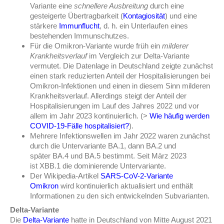
Variante eine
schnellere Ausbreitung
durch eine
gesteigerte Übertragbarkeit (
Kontagiosität
) und eine
stärkere
Immunflucht
, d. h. ein Unterlaufen eines
bestehenden Immunschutzes.
Für die Omikron-Variante wurde früh ein
milderer
Krankheitsverlauf
im Vergleich zur Delta-Variante
vermutet. Die Datenlage in Deutschland zeigte zunächst
einen stark reduzierten Anteil der Hospitalisierungen bei
Omikron-Infektionen und einen in diesem Sinn milderen
Krankheitsverlauf. Allerdings steigt der Anteil der
Hospitalisierungen im Lauf des Jahres 2022 und vor
allem im Jahr 2023 kontinuierlich. (>
Wie häufig werden
COVID-19-Fälle hospitalisiert?
).
Mehrere Infektionswellen im Jahr 2022 waren zunächst
durch die Untervariante BA.1, dann BA.2 und
später
BA.4 und BA.5 bestimmt. Seit März
2023
ist
XBB.1
die dominierende Untervariante.
Der Wikipedia-Artikel
SARS-CoV-2-Variante
Omikron
wird kontinuierlich aktualisiert und enthält
Informationen zu den sich entwickelnden Subvarianten.
Delta-Variante
Die
Delta-Variante
hatte in Deutschland von Mitte August 2021