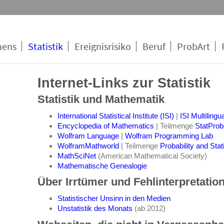
hens
Statistik
Ereignisrisiko
Beruf
ProbArt
Internet-Links zur Statistik
Statistik und Mathematik
International Statistical Institute (ISI)
|
ISI Multilingu
Encyclopedia of Mathematics
| Teilmenge
StatProb
Wolfram Language
|
Wolfram Programming Lab
WolframMathworld
| Teilmenge
Probability and Stat
MathSciNet
(American Mathematical Society)
Mathematische Genealogie
Über Irrtümer und Fehlinterpretatio
Statistischer Unsinn in den Medien
Unstatistik des Monats
(ab 2012)