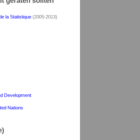
t geraten sollten
e la Statistique
(2005-2013)
nd Development
ited Nations
e)