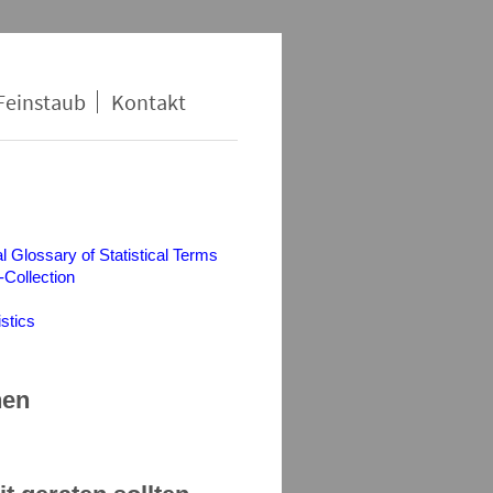
Feinstaub
Kontakt
al Glossary of Statistical Terms
-Collection
istics
nen