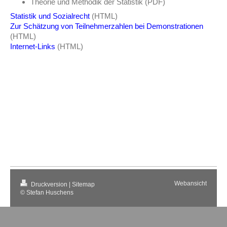
Theorie und Methodik der Statistik (PDF)
Statistik und Sozialrecht
(HTML)
Zur Schätzung von Teilnehmerzahlen bei Demonstrationen
(HTML)
Internet-Links
(HTML)
Webansicht
Druckversion
|
Sitemap
© Stefan Huschens